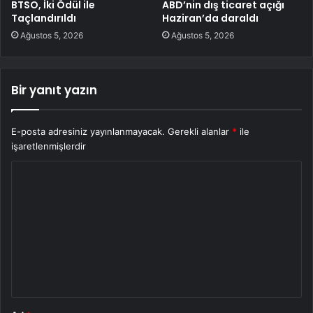
BTSO, İki Ödül ile
ABD’nin dış ticaret açığı
Taçlandırıldı
Haziran’da daraldı
Ağustos 5, 2026
Ağustos 5, 2026
Bir yanıt yazın
E-posta adresiniz yayınlanmayacak.
Gerekli alanlar
*
ile
işaretlenmişlerdir
Y
o
r
u
m
*