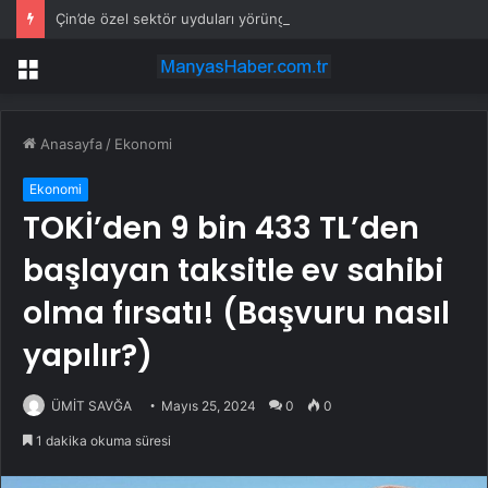
Çin’de özel sektör uyduları yörüngede 1,5 saatte görüntü göndererek hız rekoru kırdı
Menü
Anasayfa
/
Ekonomi
Ekonomi
TOKİ’den 9 bin 433 TL’den
başlayan taksitle ev sahibi
olma fırsatı! (Başvuru nasıl
yapılır?)
ÜMİT SAVĞA
Mayıs 25, 2024
0
0
1 dakika okuma süresi